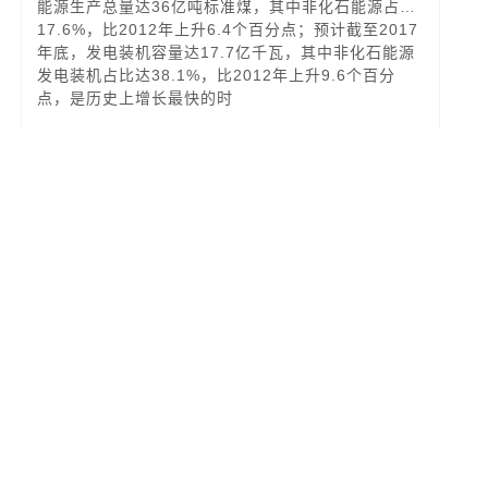
能源生产总量达36亿吨标准煤，其中非化石能源占比
17.6%，比2012年上升6.4个百分点；预计截至2017
年底，发电装机容量达17.7亿千瓦，其中非化石能源
发电装机占比达38.1%，比2012年上升9.6个百分
点，是历史上增长最快的时
阅读全文
27
2017-12
环保税开征在即各地税率不同 年征收或达到
500亿元
作为我国第一部专门体现“绿色税制”、推进生态
文明建设的单行税法，环境保护税法将于2018年1月1
日起正式实施。目前，各地基本上已明确环保税适用
税额标准，做好开征准备工作。 记者发现，环保
税开征之后，大气和水污染物排放企业受影响最大。
同时，环保标准的提升以及税收优惠调节机制等