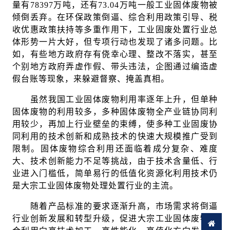
量有78397万吨，还有73.04万吨一般工业固体废物被
倾倒丢弃。在环保政策倒逼、综合利用政策引导、税
收优惠政策扶持等多重作用下，工业固废处置行业总
体形势一片大好，但专项行动也发现了诸多问题。比
如，有些地方政府存有侥幸心理、整改不落实，甚至
个别地方政府弄虚作假、带头违法，企图通过编造虚
假台账等现象，来躲避督察、掩盖真相。
虽然我国工业固体废物利用率逐年上升，但单种
固体废物的利用较多，多种固体废物全产业链协同利
用较少，再加上行业壁垒的束缚，使多种工业固废协
同利用的技术创新和成熟技术的快速大规模推广受到
限制。固体废物综合利用还面临着成分复杂、难度
大、技术创新能力不足等挑战，由于技术含量低、行
业进入门槛低，简单易行的低值化资源化利用技术仍
是大宗工业固体废物处理处置行业的主流。
随着产品标准的要求逐渐升高，市场需求将倒逼
行业创新发展和转型升级，促进大宗工业固体废物综