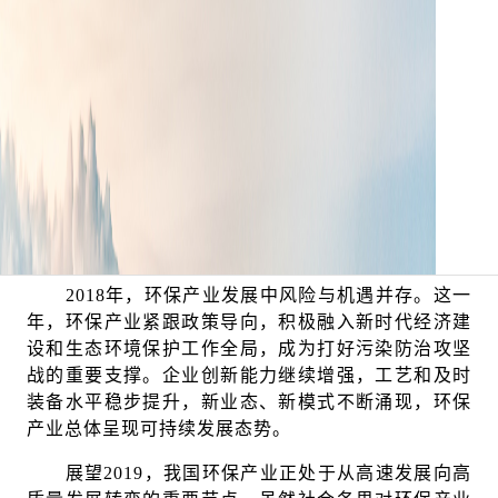
书记在2019年新年贺词中的这句话令人振奋。2018
年，是我国改革开放40周年，也是生态文明建设和生
态环保事业发展史上具有重要里程碑意义的一年。这
一年，全国生态环境保护大会召开，正式确立了习近
平生态文明思想。这一年，全面打响污染防治攻坚
战，对20个省、自治区的中央生态环保督察整改情况
“回头看”成效显著，推动解决了一大批多年来想解决
而没有解决的生态环境问题。环保压力得到有效传
导，相关法规政策逐步完善，各级政府和相关行业企
业治污动力显著提升。
2018年，环保产业发展中风险与机遇并存。这一
年，环保产业紧跟政策导向，积极融入新时代经济建
设和生态环境保护工作全局，成为打好污染防治攻坚
战的重要支撑。企业创新能力继续增强，工艺和及时
装备水平稳步提升，新业态、新模式不断涌现，环保
产业总体呈现可持续发展态势。
展望2019，我国环保产业正处于从高速发展向高