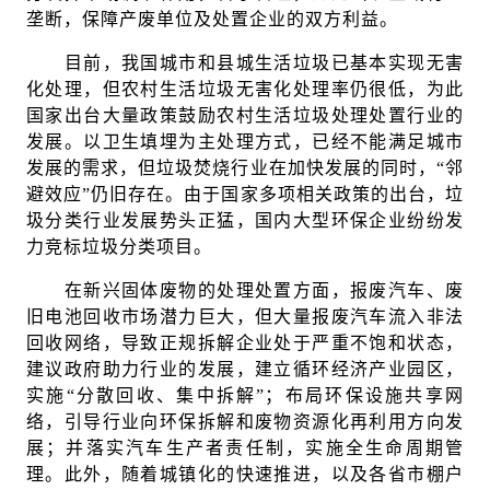
垄断，保障产废单位及处置企业的双方利益。
目前，我国城市和县城生活垃圾已基本实现无害
化处理，但农村生活垃圾无害化处理率仍很低，为此
国家出台大量政策鼓励农村生活垃圾处理处置行业的
发展。以卫生填埋为主处理方式，已经不能满足城市
发展的需求，但垃圾焚烧行业在加快发展的同时，“邻
避效应”仍旧存在。由于国家多项相关政策的出台，垃
圾分类行业发展势头正猛，国内大型环保企业纷纷发
力竞标垃圾分类项目。
在新兴固体废物的处理处置方面，报废汽车、废
旧电池回收市场潜力巨大，但大量报废汽车流入非法
回收网络，导致正规拆解企业处于严重不饱和状态，
建议政府助力行业的发展，建立循环经济产业园区，
实施“分散回收、集中拆解”；布局环保设施共享网
络，引导行业向环保拆解和废物资源化再利用方向发
展；并落实汽车生产者责任制，实施全生命周期管
理。此外，随着城镇化的快速推进，以及各省市棚户