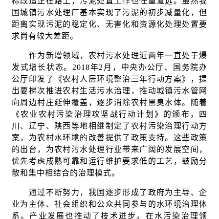
标改造正在路上，污泥处置工作也任重道远。虽然我
国城镇污水处理厂基本实现了污泥的初步减量化，但
距离实现污泥的稳定化、无害化和资源化处理处置要
求尚有较大差距。
作为新增领域，农村污水处理近两年一直处于爆
发式增长状态。2018年2月，中央办公厅、国务院办
公厅印发了《农村人居环境整治三年行动方案》，提
出要梯次推进农村生活污水治理，推动城镇污水管网
向周边村庄延伸覆盖，逐步消除农村黑臭水体。随着
《农业农村污染治理攻坚战行动计划》的颁布，四
川、辽宁、陕西等地相继制定了农村污染治理行动方
案，为农村水环境的改善提供了政策支持。这些政策
的出台，为农村污水处理行业带来广阔的发展空间，
优先考虑成熟可靠和运行维护要求低的工艺，鼓励分
散和集中相结合的治理模式。
通过不断努力，我国逐步形成了政府为主导、企
业为主体、社会组织和公众共同参与的水环境治理体
系。产业发展也推动了技术进步。在水污染治理领